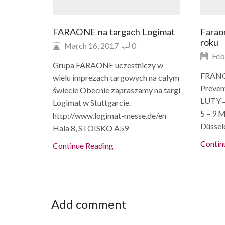
FARAONE na targach Logimat
Farao
roku
March 16, 2017
0
Feb
Grupa FARAONE uczestniczy w
FRANC
wielu imprezach targowych na całym
Preven
świecie Obecnie zapraszamy na targi
LUTY→ 
Logimat w Stuttgarcie.
5 – 9
http://www.logimat-messe.de/en
Düssel
Hala 8, STOISKO A59
Contin
Continue Reading
Add comment