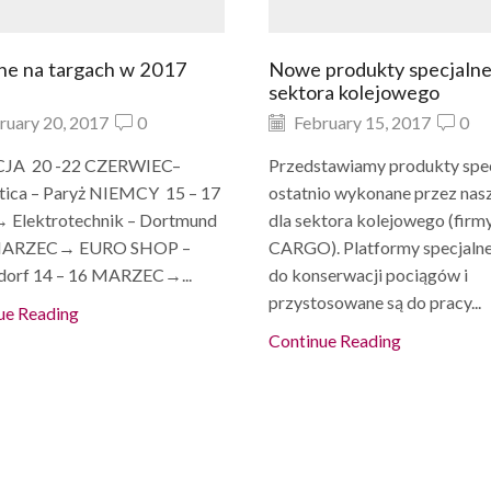
ne na targach w 2017
Nowe produkty specjalne
sektora kolejowego
ruary 20, 2017
0
February 15, 2017
0
JA 20 -22 CZERWIEC–
Przedstawiamy produkty spe
tica – Paryż NIEMCY 15 – 17
ostatnio wykonane przez nas
Elektrotechnik – Dortmund
dla sektora kolejowego (fir
 MARZEC→ EURO SHOP –
CARGO). Platformy specjalne
dorf 14 – 16 MARZEC→...
do konserwacji pociągów i
przystosowane są do pracy...
ue Reading
Continue Reading