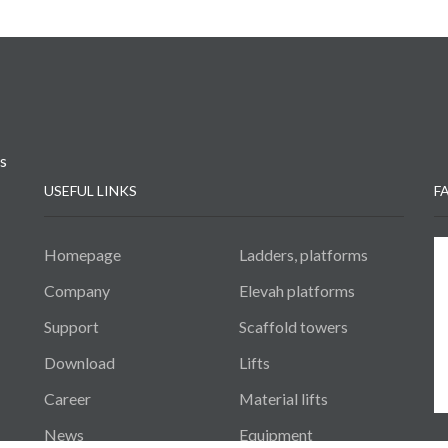
ts
USEFUL LINKS
F
Homepage
Ladders, platforms
Company
Elevah platforms
Support
Scaffold towers
Download
Lifts
Career
Material lifts
News
Equipment