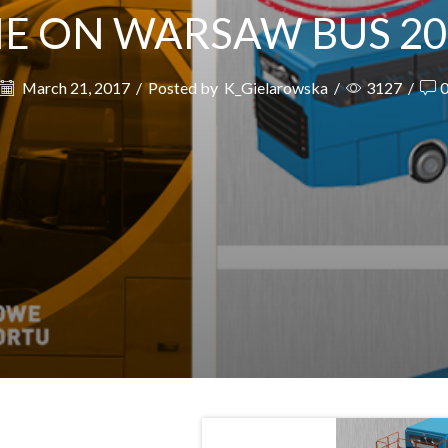
E ON WARSAW BUS 201
March 21, 2017
/
Posted by
K_Gielarowska
/
3127
/