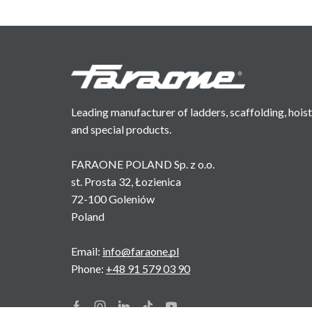
Leading manufacturer of ladders, scaffolding, hois
and special products.
FARAONE POLAND Sp. z o.o.
st. Prosta 32, Łozienica
72-100 Goleniów
Poland
Email:
info@faraone.pl
Phone:
+48 91 579 03 90